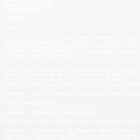
Esin- 50 yaşlarında
Annenin Vicdanı
I.PERDE
1.Sahne
(Orta halli bir evin salonu. Sokak kapısına ve içeriye
Salonda masa, sandalyeler, koltuklar... Her şey sade v
Perdeler örtülü, salon karanlıktır. Anne girer, perdel
 Koltukta annenin kıyafetlerinin aynısından giyinmiş A
österisi
Gün ışığı odaya dolunca uyanır.)
Anne - Ohh!.. Ne güzel bir cumartesi sabahı. Güneş pır
(Gerinir. Vicdanı da gerinir.) Hakan biraz daha uyusun
Çok çalışıyor yavrum. Bir hafta sonu var kuzumun.
 Yüzümü yıkayıp çayı koyayım. ( Vicdanı da yüzünü yıka
Anneanne - (Girer. Namazında niyazında bir kadın olduğ
Anne - Günaydın anne .
Anneanne - Kalkmadı mı hala bu oğlan ?
Anne - Bırak uyusun, kahvaltı hazır olana kadar kalkar
Anneanne - İyi canım bir şey demedik. (Anne çıkar, Vic
 Uyusunmuş ! Eşşek kadar oldu , hala anasının gözünde 