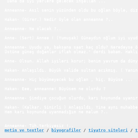
 Daha da iyi yerlere gelecek inşallah ...
Anneanne- Asıl senin yüzünden oldu bu oğlan böyle, diz
Hakan- (Girer.) Nedir öyle olan anneanne ?..
Anneanne- Ne olacak ?..
RSEY
Anne- (Sert) Annee ! (Yumuşak) Günaydın oğlum iyi uyud
Anneanne- Uyudu ya, baksana saat kaç oldu? Neredeyse ö
Üstüne güneş doğanlar iflah olmaz.' derdi babam. Haklı
Anne- Olsun. Allah iyileri korur; benim yavrum da düny
Hakan- Anlaşıldı. Büyük valide sultan acıkmış. ( Yanın
Anneanne- Hiç büyümeyecek bu oğlan , hiç. Büyüse ...
Hakan- Eee, anneanne! Büyüsem ne olurdu ?
Anneanne- Şimdiye çocuğun olurdu, karı koynunda uyanır
Hakan- (Kalkar. Sinirli ) Anlaşıldı. Yine aynı muhabbe
Hem karı koynunda uyanmadığım ne malum ?..
Anneanne- Tüh,terbiyesiz !..
metin ve textler
 / 
biyografiler
 / 
tiyatro siteleri
 / 
t