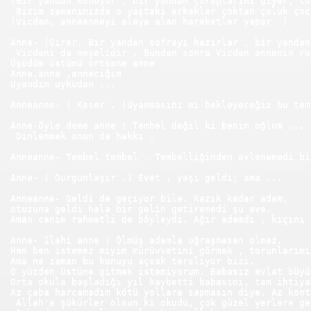
(Bir yandan konuşur , bir yandan çoraplarını giyer, tü
 Bizim zamanımızda o yaştaki erkekler çoktan çoluk çoc
(Vicdan, anneanneyi alaya alan hareketler yapar. )
Anne- (Girer. Bir yandan sofrayı hazırlar , bir yandan
 Vicdanı da neşelidir . Bundan sonra Vicdan annenin ru
Üşüdüm üstümü örtsene anne
Anne,anne ,anneciğim
Uyandım uykudan ...
Anneanne- ( Keser . )Uyanmasını mı bekleyeceğiz bu tem
Anne-Öyle deme anne ! Tembel değil ki benim oğlum ... 
 Dinlenmek onun da hakkı .
Anneanne- Tembel tembel . Tembelliğinden evlenemedi bi
Anne- ( Durgunlaşır .) Evet , yaşı geldi; ama ...
Anneanne- Geldi de geçiyor bile. Kazık kadar adam, 
otuzuna geldi hala bir gelin getiremedi şu eve. 
Aman canım rahmetli de böyleydi. Ağır adamdı , kıçını 
Anne- İlahi anne ! Ölmüş adamla uğraşmasan olmaz. 
Hem ben istemez miyim mürüvvetini görmek , torunlarımı
Ama ne zaman bu konuyu açsak tersliyor bizi. 
O yüzden üstüne gitmek istemiyorum. Babasız evlat büyü
Orta okula başladığı yıl kaybetti babasını, tam ihtiya
Az çaba harcamadım kötü yollara sapmasın diye. Az kont
 Allah'a şükürler olsun ki okudu, çok güzel yerlere ge