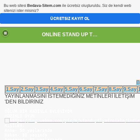
Bu web sitesi
Bedava-Sitem.com
ile ücretsiz oluşturuldu. Siz de kendi web
sitenizi ister misiniz?
ÜCRETSIZ KAYIT OL
ONLİNE STAND UP TİYATRO OYUNLARI SHOW GÖSTERİLERİ FULL İZLE
B
1.Say
2.Say
3.Say
4.Say
5.Say
6.Say
7.Say
8.Say
9.Say
YAYINLANMASINI İSTEMEDİĞİNİZ METİNLERİ İLETİŞİM
'DEN BİLDİRİNİZ
OĞLUM BİR KADINLA EVLENİYOR
MÜZİKLİ OYUN
KİŞİLER:
Anne- 50 yaşlarında
Hakan- 30 yaşında
Anneanne- 65 yaşlarında