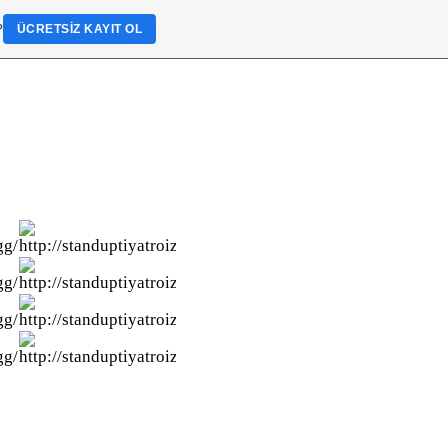
?
ÜCRETSIZ KAYIT OL
NU)â€ HAKAN ATALAY