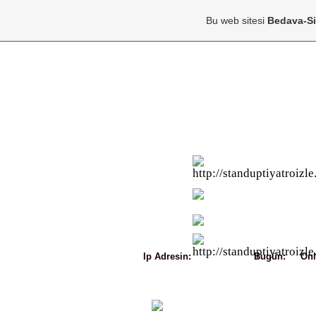
Bu web sitesi
Bedava-S
Ip Adresin:
216.73.217.129
Bugün:
181
Onl