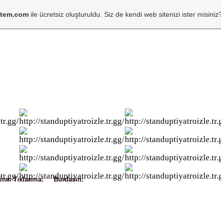
item.com
ile ücretsiz oluşturuldu. Siz de kendi web sitenizi ister misiniz
ine:
Tıklanma
:
237
Burdasın:
KATÄ°L KÄ°M (KARAGÃ–Z & HACÄ°VAT OYU